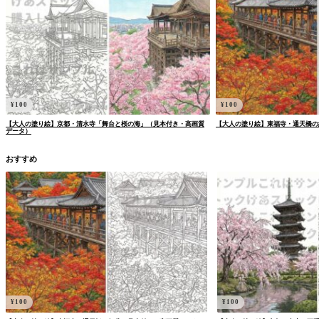
¥
100
¥
100
【大人の塗り絵】京都・清水寺「舞台と桜の海」（見本付き・高画質
【大人の塗り絵】東福寺・通天橋の
データ）
おすすめ
¥
100
¥
100