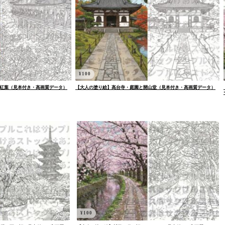
¥
100
紅葉（見本付き・高画質データ）
【大人の塗り絵】高台寺・庭園と開山堂（見本付き・高画質データ）
¥
100