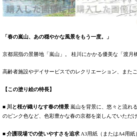
「春の嵐山、あの穏やかな風景をもう一度。」
京都屈指の景勝地「嵐山」。 桂川にかかる優美な「渡月
高齢者施設やデイサービスでのレクリエーション、また
【この塗り絵の特長】
■ 川と桜が織りなす春の情景
嵐山を背景に、悠々と流れる
のピンク色など、色彩豊かな春の京都を楽しんでいただ
■ 介護現場での使いやすさを追求
A3用紙（またはA4用