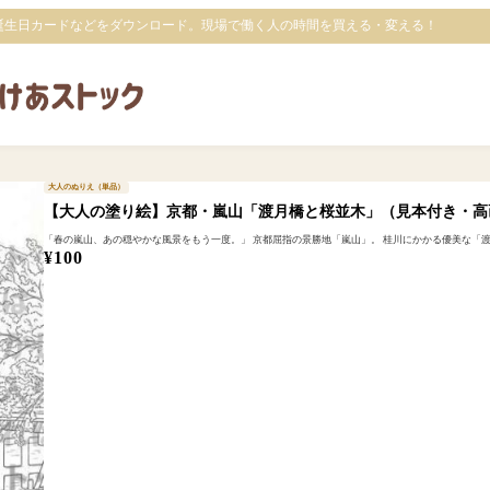
誕生日カードなどをダウンロード。現場で働く人の時間を買える・変える！
大人のぬりえ（単品）
【大人の塗り絵】京都・嵐山「渡月橋と桜並木」（見本付き・高
「春の嵐山、あの穏やかな風景をもう一度。」 京都屈指の景勝地「嵐山」。 桂川にかかる優美な「渡月
¥
100