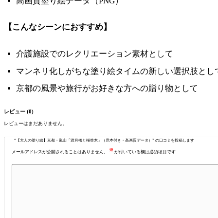
高画質塗り絵データ（PNG）
【こんなシーンにおすすめ】
介護施設でのレクリエーション素材として
マンネリ化しがちな塗り絵タイムの新しい選択肢とし
京都の風景や旅行がお好きな方への贈り物として
レビュー (0)
レビューはまだありません。
“【大人の塗り絵】京都・嵐山「渡月橋と桜並木」（見本付き・高画質データ）” の口コミを投稿します
※
メールアドレスが公開されることはありません。
が付いている欄は必須項目です