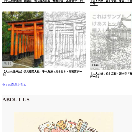
【大人の塗り絵】東福寺・通天橋の紅葉（見本付き・高画質データ）
【大人の塗り絵】京都・東寺・五
ータ）
¥
100
¥
100
【大人の塗り絵】伏見稲荷大社・千本鳥居（見本付き・高画質デー
【大人の塗り絵】京都・清水寺「
タ）
データ）
全ての商品を見る
ABOUT US