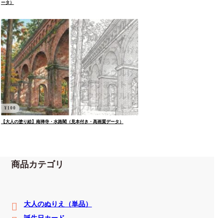
ータ）
¥
100
【大人の塗り絵】南禅寺・水路閣（見本付き・高画質データ）
商品カテゴリ
大人のぬりえ（単品）