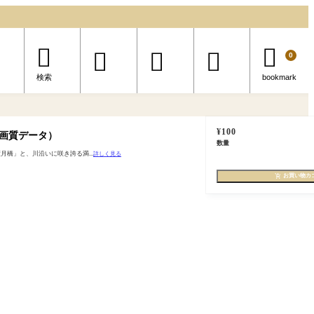





0
検索
bookmark
¥
100
画質データ）
数量
橋」と、川沿いに咲き誇る満...
詳しく見る
お買い物カ