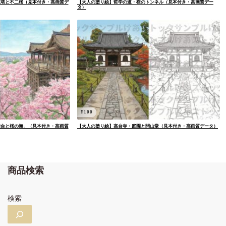
重塔と不二桜（見本付き・高画質デ
【大人の塗り絵】哲学の道・桜のトンネル（見本付き・高画質デー
タ）
¥
100
舞台と桜の海」（見本付き・高画質
【大人の塗り絵】高台寺・庭園と開山堂（見本付き・高画質データ）
商品検索
検索