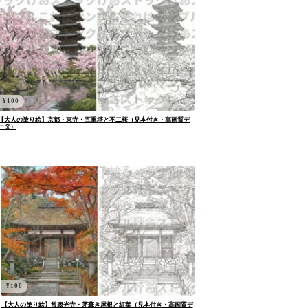
¥
100
【大人の塗り絵】京都・東寺・五重塔と不二桜（見本付き・高画質デ
ータ）
¥
100
【大人の塗り絵】常寂光寺・茅葺き屋根と紅葉（見本付き・高画質デ