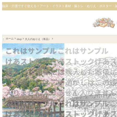
臨床・介護ですぐ使える！アート・イラスト素材・脳トレ・ぬりえ・ポスター・
ホーム
shop
大人のぬりえ（単品）
