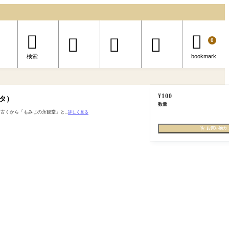





0
検索
bookmark
¥
100
タ）
数量
くから「もみじの永観堂」と...
詳しく見る
お買い物カ