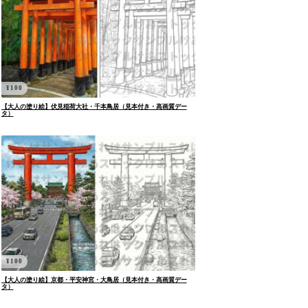
¥
100
【大人の塗り絵】伏見稲荷大社・千本鳥居（見本付き・高画質デー
タ）
¥
100
【大人の塗り絵】京都・平安神宮・大鳥居（見本付き・高画質デー
タ）