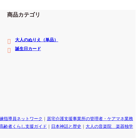
商品カテゴリ
大人のぬりえ（単品）
誕生日カード
練指導員ネットワーク
｜
居宅介護支援事業所の管理者・ケアマネ業務
高齢者くらし支援ガイド
｜
日本神話と歴史
｜
大人の音楽院 楽器独学