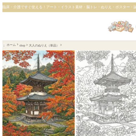
臨床・介護ですぐ使える！アート・イラスト素材・脳トレ・ぬりえ・ポスター・
ホーム
shop
大人のぬりえ（単品）
