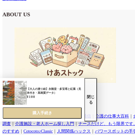
ABOUT US
【大人の塗り絵】永観堂・多宝塔と紅葉（見
本付き・高画質データ）
閉じ
¥
100
GALLERY
る
購入手続き
介護のことなら｜
介護健康福祉のお役立ち通信
｜
介護の仕事大百科
｜
調査
｜
介護施設・老人ホーム探し入門
｜
ナースだけど、もう限界です
のすすめ
｜
Cotocoto♪Classic
｜
人間関係ハックス
｜
パワースポットの手