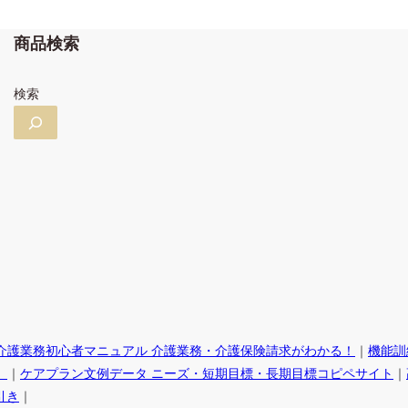
商品検索
検索
介護業務初心者マニュアル 介護業務・介護保険請求がわかる！
｜
機能訓
。
｜
ケアプラン文例データ ニーズ・短期目標・長期目標コピペサイト
｜
引き
｜