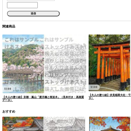
関連商品
¥
100
¥
100
【大人の塗り絵】伏見稲荷大社・千
【大人の塗り絵】京都・嵐山「渡月橋と桜並木」（見本付き・高画質
タ）
データ）
おすすめ