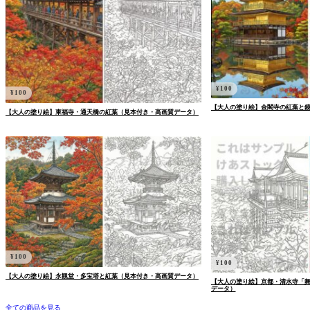
¥
100
¥
100
【大人の塗り絵】金閣寺の紅葉と
【大人の塗り絵】東福寺・通天橋の紅葉（見本付き・高画質データ）
¥
100
¥
100
【大人の塗り絵】永観堂・多宝塔と紅葉（見本付き・高画質データ）
【大人の塗り絵】京都・清水寺「
データ）
全ての商品を見る