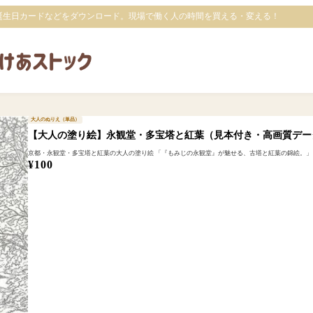
誕生日カードなどをダウンロード。現場で働く人の時間を買える・変える！
大人のぬりえ（単品）
【大人の塗り絵】永観堂・多宝塔と紅葉（見本付き・高画質デー
京都・永観堂・多宝塔と紅葉の大人の塗り絵 「『もみじの永観堂』が魅せる、古塔と紅葉の錦絵。」 古
¥
100