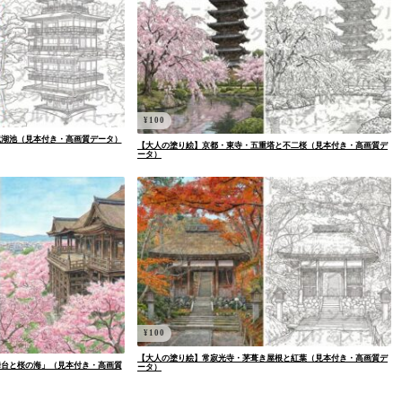
¥
100
鏡湖池（見本付き・高画質データ）
【大人の塗り絵】京都・東寺・五重塔と不二桜（見本付き・高画質デ
ータ）
¥
100
【大人の塗り絵】常寂光寺・茅葺き屋根と紅葉（見本付き・高画質デ
舞台と桜の海」（見本付き・高画質
ータ）