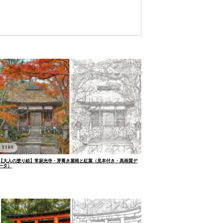
¥
100
【大人の塗り絵】常寂光寺・茅葺き屋根と紅葉（見本付き・高画質デ
ータ）