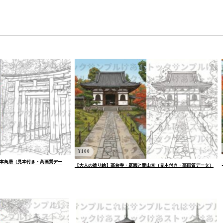
¥
100
本鳥居（見本付き・高画質デー
【大人の塗り絵】高台寺・庭園と開山堂（見本付き・高画質データ）