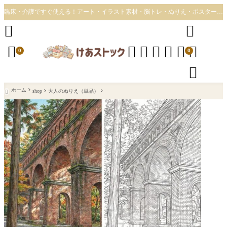
臨床・介護ですぐ使える！アート・イラスト素材・脳トレ・ぬりえ・ポスター・誕生日カードなどをダウンロード。現場で働く人の時間を買える・変える！









0
0

ホーム
shop
大人のぬりえ（単品）
