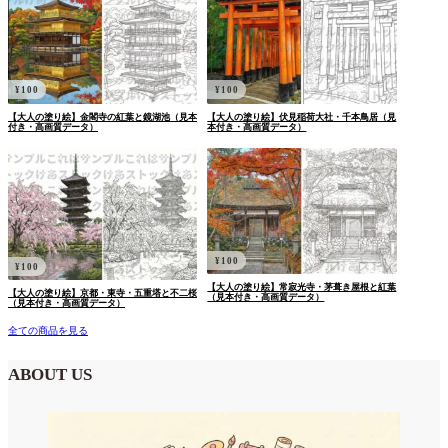
¥
100
¥
100
【大人の塗り絵】金閣寺の紅葉と鏡湖池（見本
【大人の塗り絵】伏見稲荷大社・千本鳥居（見
付き・高画質データ）
本付き・高画質データ）
¥
100
¥
100
【大人の塗り絵】常寂光寺・茅葺き屋根と紅葉
【大人の塗り絵】京都・東寺・五重塔と不二桜
（見本付き・高画質データ）
（見本付き・高画質データ）
全ての商品を見る
ABOUT US