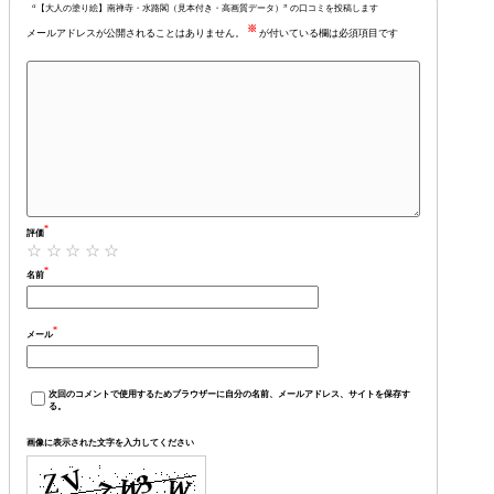
“【大人の塗り絵】南禅寺・水路閣（見本付き・高画質データ）” の口コミを投稿します
※
メールアドレスが公開されることはありません。
が付いている欄は必須項目です
*
評価
ユーザー名またはメールアドレス
*
*
名前
パスワード
*
*
メール
次回のコメントで使用するためブラウザーに自分の名前、メールアドレス、サイトを保存す
る。
ログイン状態を保存
ログイン
画像に表示された文字を入力してください
パスワードをお忘れですか ?