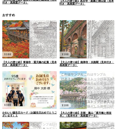
【大人の塗り絵】高台寺・庭園と開山堂（見本
付き・高画質データ）
付き・高画質データ）
おすすめ
¥
100
¥
100
【大人の塗り絵】東福寺・通天橋の紅葉（見本
【大人の塗り絵】南禅寺・水路閣（見本付き・
付き・高画質データ）
高画質データ）
¥
300
¥
100
かわいい誕生日カード（お誕生日おめでとうご
【大人の塗り絵】京都・嵐山「渡月橋と桜並
ざいます）１
木」（見本付き・高画質データ）