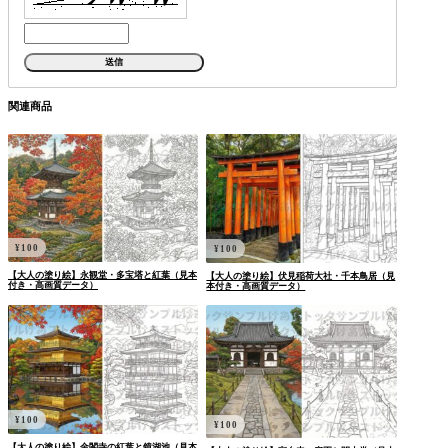
関連商品
¥
100
¥
100
【大人の塗り絵】永観堂・多宝塔と紅葉（見本
【大人の塗り絵】伏見稲荷大社・千本鳥居（見
付き・高画質データ）
本付き・高画質データ）
¥
100
¥
100
【大人の塗り絵】金閣寺の紅葉と鏡湖池（見本