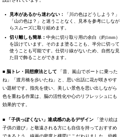
設計されています。
見本があるから迷わない：
「川の色はどうしよう？」
「山の色は？」と迷うことなく、見本を参考にしなが
らスムーズに取り組めます。
切り離しも簡単：
中央に切り取り用の余白（約1mm）
を設けています。そのまま塗ることも、半分に切って
使うことも可能です。仕切り線がないため、自然な見
た目で飾ることができます。
■ 脳トレ・回想療法として
「昔、嵐山でボートに乗った
ね」「渡月橋を歩いたね」と、思い出話に花が咲きやす
い題材です。指先を使い、美しい景色を思い出しながら
色を重ねる作業は、脳の活性化や心のリフレッシュにも
効果的です。
■ 「子供っぽくない」達成感のあるデザイン
「塗り絵は
子供の遊び」と敬遠される方にも自信を持っておすすめ
できるよう、線画の密度と構図にこだわりました。幼稚