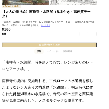
大人のぬりえ（単品）
【大人の塗り絵】南禅寺・水路閣（見本付き・高画質デー
タ）
「南禅寺・水路閣、時を超えて佇む、レンガ造りのレトロなアーチ橋。」 南禅寺の境内に突如
現れる、古代ローマの水道橋を模した...
詳しく見る
¥
100
数量
お買い物カゴに追加
説明
レビュー (0)
関連商品
「南禅寺・水路閣、時を超えて佇む、レンガ造りのレト
ロなアーチ橋。」
南禅寺の境内に突如現れる、古代ローマの水道橋を模し
たようなレンガ造りの構造物「水路閣」。明治時代に作
られた琵琶湖疏水の水路橋で、寺院の和の空間と西洋建
築が見事に融合した、ノスタルジックな風景です。